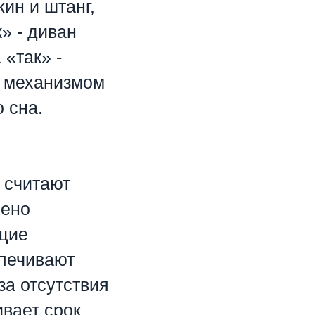
ин и штанг,
» - диван
«так» -
м механизмом
 сна.
 считают
лено
щие
спечивают
за отсутствия
ивает срок