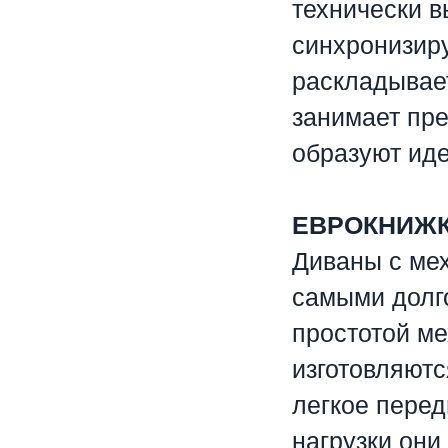
технически в
синхронизиру
раскладывает
занимает пр
образуют ид
ЕВРОКНИЖ
Диваны с ме
самыми долг
простотой м
изготовляютс
легкое перед
нагрузки они