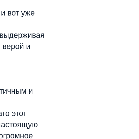
и вот уже
 выдерживая
т верой и
ктичным и
то этот
 настоящую
 огромное