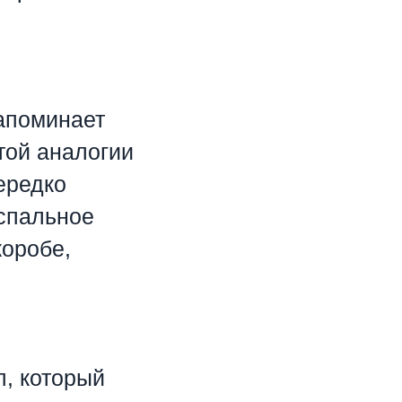
апоминает
той аналогии
ередко
 спальное
коробе,
, который