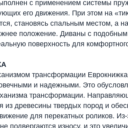
ыполнен с применением системы пруж
ющих его движения. При этом на «тик
ся, становясь спальным местом, а на 
ежнее положение. Диваны с подобны
еальную поверхность для комфортного
КА
ханизмом трансформации Еврокнижка
овечными и надежными. Это обуслов
еханизма трансформации. Направляю
я из древесины твердых пород и обе
вижение для перекатных роликов. Из-
 не подвергаются износу, и это увелич