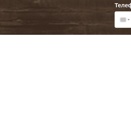
Теле
Комме
Есть 
Загрузи
Add f