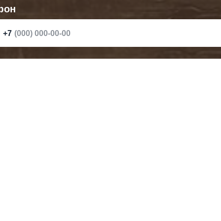
фон
+7
нтарии (не обязательно)
проект?
те файл сюда (Не обязательно)
iles
Отправить запрос